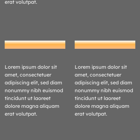
erat volutpat.
HƯỚNG DẪN
HƯỚNG DẪN
Lorem ipsum dolor sit
Lorem ipsum dolor sit
amet, consectetuer
amet, consectetuer
adipiscing elit, sed diam
adipiscing elit, sed diam
nonummy nibh euismod
nonummy nibh euismod
tincidunt ut laoreet
tincidunt ut laoreet
dolore magna aliquam
dolore magna aliquam
erat volutpat.
erat volutpat.