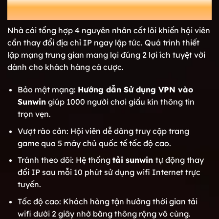
Lý do cần hướng dẫn Sử dụng VPN vào
Sunwin
Nhà cái tổng hợp 4 nguyên nhân cốt lõi khiến hội viên
cần thay đổi địa chỉ IP ngay lập tức. Quá trình thiết
lập mạng trung gian mang lại đúng 2 lợi ích tuyệt vời
dành cho khách hàng cá cược.
Bảo mật mạng:
Hướng dẫn Sử dụng VPN vào
Sunwin
giúp 1000 người chơi giấu kín thông tin
trọn vẹn.
Vượt rào cản: Hội viên dễ dàng truy cập trang
game qua 5 máy chủ quốc tế tốc độ cao.
Tránh theo dõi: Hệ thống
tải sunwin
tự động thay
đổi IP sau mỗi 10 phút sử dụng wifi Internet trực
tuyến.
Tốc độ cao: Khách hàng tận hưởng thời gian tải
wifi dưới 2 giây nhờ băng thông rộng vô cùng.