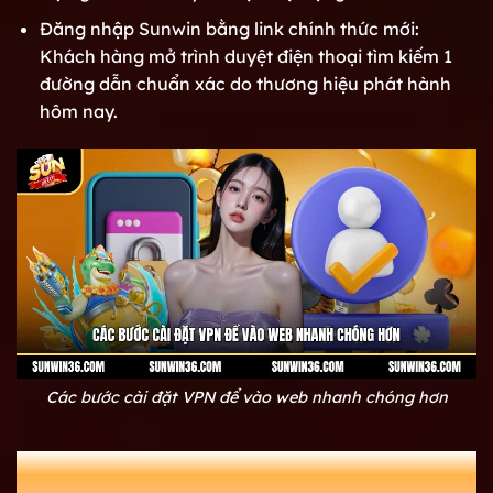
Đăng nhập Sunwin bằng link chính thức mới:
Khách hàng mở trình duyệt điện thoại tìm kiếm 1
đường dẫn chuẩn xác do thương hiệu phát hành
hôm nay.
Các bước cài đặt VPN để vào web nhanh chóng hơn
Mẹo thực hiện cách sử dụng VPN vào
Sunwin