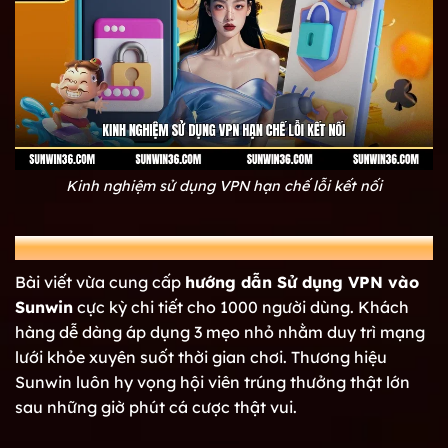
Kinh nghiệm sử dụng VPN hạn chế lỗi kết nối
Kết luận
Bài viết vừa cung cấp
hướng dẫn Sử dụng VPN vào
Sunwin
cực kỳ chi tiết cho 1000 người dùng. Khách
hàng dễ dàng áp dụng 3 mẹo nhỏ nhằm duy trì mạng
lưới khỏe xuyên suốt thời gian chơi. Thương hiệu
Sunwin luôn hy vọng hội viên trúng thưởng thật lớn
sau những giờ phút cá cược thật vui.